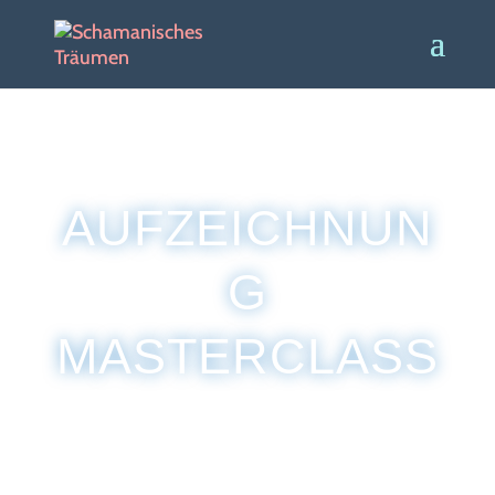
AUFZEICHNUN
G
MASTERCLASS